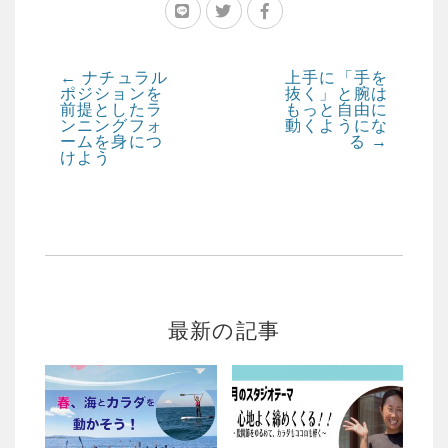
←
ナチュラル
上手に「手を
ポジションを
抜く」と腕は
前提としたラ
もっと自由に
ンニングフォ
動くようにな
ームを身につ
る
→
けよう
最新の記事