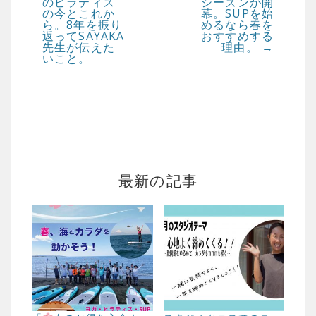
のピラティス
シーズンが開
の今とこれか
幕。SUPを始
ら。8年を振り
めるなら春を
返ってSAYAKA
おすすめする
先生が伝えた
理由。
→
いこと。
最新の記事