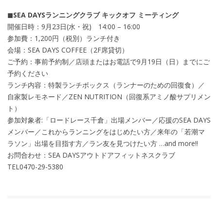
◼︎SEA DAYSランニングクラブ キックオフ ミーティング
開催日時：9月23日(水・祝) 14:00 – 16:00
参加費：1,200円（税別）ランチ付き
会場：SEA DAYS COFFEE（2F席貸切）
ご予約：事前予約制／店頭またはお電話で9月19日（日）までにご
予約ください
ランチ内容：特製ランチボックス（ランナーのための回復食）／
自家製レモネード／ZEN NUTRITION（回復系アミノ酸サプリメン
ト）
参加対象者:「ロードレース千倉」出場メンバー／応援のSEA DAYS
メンバー／これからランニングをはじめたい方／来年の「若潮マ
ラソン」出場を目指す方／ラン友を見つけたい方 …and more!!
お問合わせ：SEA DAYSアウトドアフィットネスクラブ
TEL0470-29-5380