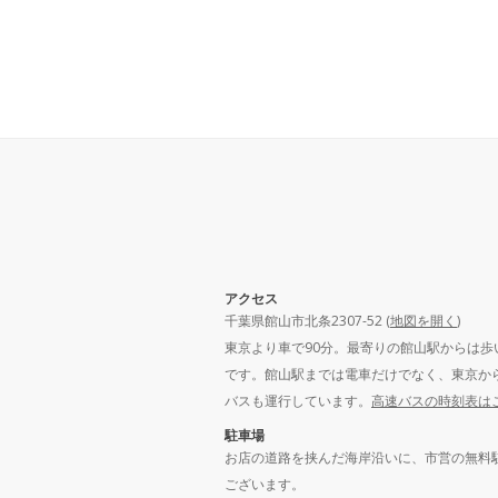
アクセス
千葉県館山市北条2307-52 (
地図を開く
)
東京より車で90分。最寄りの館山駅からは歩
です。館山駅までは電車だけでなく、東京か
バスも運行しています。
高速バスの時刻表は
駐車場
お店の道路を挟んだ海岸沿いに、市営の無料
ございます。