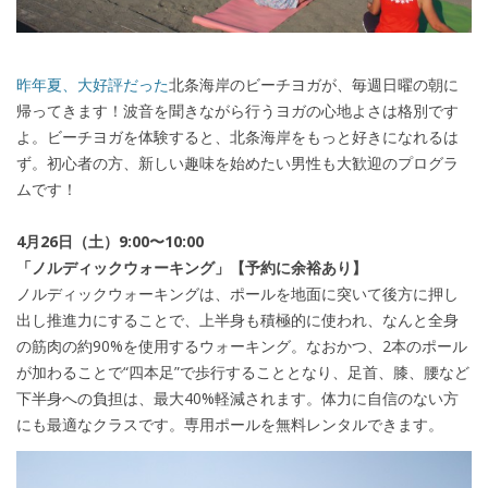
昨年夏、大好評だった
北条海岸のビーチヨガが、毎週日曜の朝に
帰ってきます！波音を聞きながら行うヨガの心地よさは格別です
よ。ビーチヨガを体験すると、北条海岸をもっと好きになれるは
ず。初心者の方、新しい趣味を始めたい男性も大歓迎のプログラ
ムです！
4月26日（土）9:00〜10:00
「ノルディックウォーキング」【予約に余裕あり】
ノルディックウォーキングは、ポールを地面に突いて後方に押し
出し推進力にすることで、上半身も積極的に使われ、なんと全身
の筋肉の約90%を使用するウォーキング。なおかつ、2本のポール
が加わることで“四本足”で歩行することとなり、足首、膝、腰など
下半身への負担は、最大40%軽減されます。体力に自信のない方
にも最適なクラスです。専用ポールを無料レンタルできます。