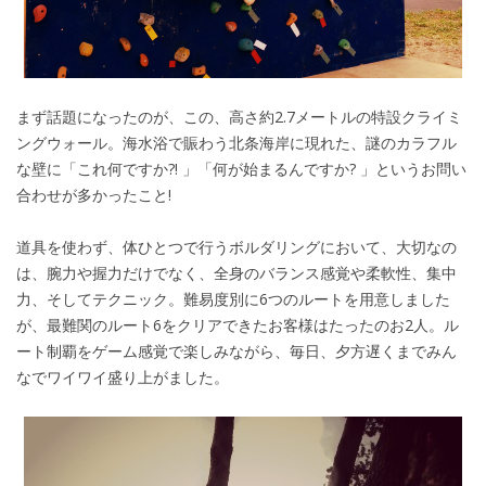
まず話題になったのが、この、高さ約2.7メートルの特設クライミ
ングウォール。海水浴で賑わう北条海岸に現れた、謎のカラフル
な壁に「これ何ですか?! 」「何が始まるんですか? 」というお問い
合わせが多かったこと!
道具を使わず、体ひとつで行うボルダリングにおいて、大切なの
は、腕力や握力だけでなく、全身のバランス感覚や柔軟性、集中
力、そしてテクニック。難易度別に6つのルートを用意しました
が、最難関のルート6をクリアできたお客様はたったのお2人。ル
ート制覇をゲーム感覚で楽しみながら、毎日、夕方遅くまでみん
なでワイワイ盛り上がました。