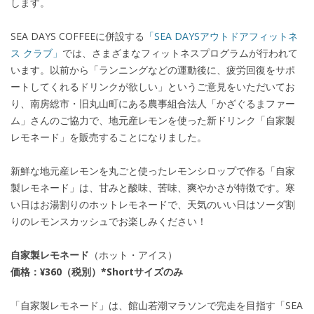
します。
SEA DAYS COFFEEに併設する
「SEA DAYSアウトドアフィットネ
ス クラブ」
では、さまざまなフィットネスプログラムが行われて
います。以前から「ランニングなどの運動後に、疲労回復をサポ
ートしてくれるドリンクが欲しい」というご意見をいただいてお
り、南房総市・旧丸山町にある農事組合法人「かざぐるまファー
ム」さんのご協力で、地元産レモンを使った新ドリンク「自家製
レモネード」を販売することになりました。
新鮮な地元産レモンを丸ごと使ったレモンシロップで作る「自家
製レモネード」は、甘みと酸味、苦味、爽やかさが特徴です。寒
い日はお湯割りのホットレモネードで、天気のいい日はソーダ割
りのレモンスカッシュでお楽しみください！
自家製レモネード
（ホット・アイス）
価格：¥360（税別）*Shortサイズのみ
「自家製レモネード」は、館山若潮マラソンで完走を目指す「SEA