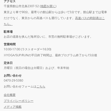
アクセス
千葉県館山市北条2307-52 (
地図を開く
)
東京より車で90分。最寄りの館山駅からは歩いて5分です。館山駅までは電車
だけでなく、東京からの高速バスも運行しています。
高速バスの時刻表はこ
ちら。
駐車場
お店の道路を挟んだ海岸沿いに、市営の無料駐車場がございます。
営業時間
10:00-17:00 (ラストオーダー16:30)
※YOGA/SUP/RUNの平日終了時間は、最終プログラム終了から15分後
定休日
月曜日（祝日の場合は火曜日）および、年末年始
お問い合わせ
0470-29-5380
お問い合わせフォームは
こちら
会社概要
プライバシーポリシー
メディア掲載