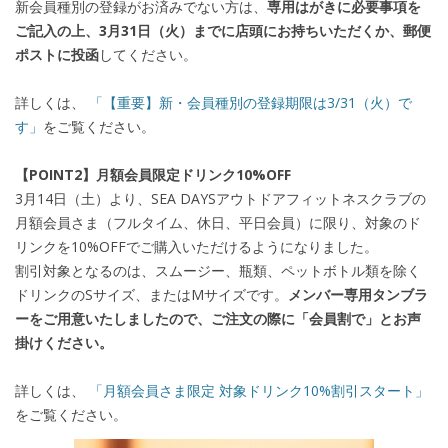
新会員種別の登録がお済みでない方は、
専用はがきに必要事項を
ご記入の上、3月31日（火）までに店頭にお持ちいただくか、郵便
ポストに投函
してください。
詳しくは、
「【重要】新・会員種別の登録期限は3/31（火）で
す」
をご覧ください。
【POINT2】月額会員限定ドリンク10%OFF
3月14日（土）より、SEA DAYSアウトドアフィットネスクラブの
月額会員さま（フルタイム、休日、平日会員）に限り、対象のド
リンクを10%OFFでご購入いただけるようになりました。
割引対象となるのは、スムージー、瓶類、ペットボトル類を除く
ドリンクのSサイズ、またはMサイズです。
メンバー専用タンブラ
ーをご用意いたしましたので、ご注文の際に「会員割で」とお声
掛けください。
詳しくは、
「月額会員さま限定 対象ドリンク10%割引スタート」
をご覧ください。