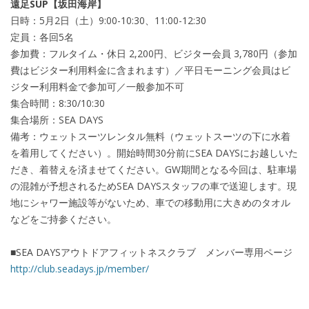
遠足SUP【坂田海岸】
日時：5月2日（土）9:00-10:30、11:00-12:30
定員：各回5名
参加費：フルタイム・休日 2,200円、ビジター会員 3,780円（参加
費はビジター利用料金に含まれます）／平日モーニング会員はビ
ジター利用料金で参加可／一般参加不可
集合時間：8:30/10:30
集合場所：SEA DAYS
備考：ウェットスーツレンタル無料（ウェットスーツの下に水着
を着用してください）。開始時間30分前にSEA DAYSにお越しいた
だき、着替えを済ませてください。GW期間となる今回は、駐車場
の混雑が予想されるためSEA DAYSスタッフの車で送迎します。現
地にシャワー施設等がないため、車での移動用に大きめのタオル
などをご持参ください。
■SEA DAYSアウトドアフィットネスクラブ メンバー専用ページ
http://club.seadays.jp/member/