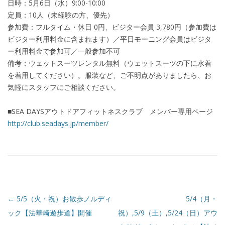
日時：5月6日（水）9:00-10:00
定員：10人（未経験の方、優先）
参加費：フルタイム・休日 0円、ビジター会員 3,780円（参加費は
ビジター利用料金に含まれます）／平日モーニング会員はビジタ
ー利用料金で参加可／一般参加不可
備考：ウェットスーツレンタル無料（ウェットスーツの下に水着
を着用してください）。服装など、ご不明点がありましたら、お
気軽にスタッフにご相談ください。
■SEA DAYSアウトドアフィットネスクラブ メンバー専用ページ
http://club.seadays.jp/member/
←
5/5（火・祝）お散歩ノルディ
5/4（月・
ック【法華崎遊歩道】開催
祝）,5/9（土）,5/24（日）アウ