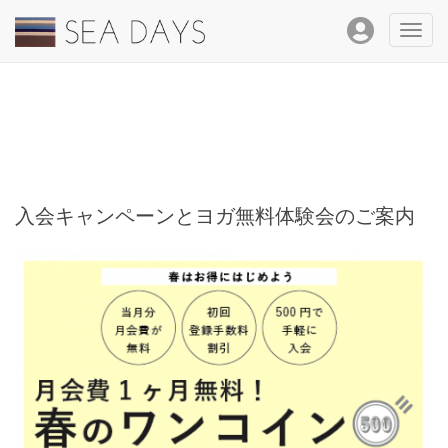
Toggl
navig
入会キャンペーンとヨガ無料体験会のご案内