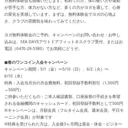
ガ無料体験会も開催いたします。初めての方、体の硬い方や運動
が苦手な方、体力がない方など、多くの方がヨガを通して、心身
の変化を実感しています。まずは、無料体験会でヨガの心地よ
さ、クラブの雰囲気を味わってみてください。
ヨガ無料体験会のご予約、キャンペーンのお問い合わせ・お申し
込みは、SEA DAYSアウトドアフィットネスクラブ受付、またはお
電話（0470-29-5380）でお気軽にどうぞ。
◼︎春のワンコイン入会キャンペーン
キャンペーン期間：5/1（金）〜5/10（日）、6/2（火）〜
6/10（水）
特典：入会当月分の月会費無料、初回登録手数料割引（1,500円
→500円）
ご持参いただくもの：ご本人確認書類、口座振替の手続きを希望
される金融機関のキャッシュカード、初回登録手数料として500円
※キャンペーンは、月額会員（フルタイム会員、週末会員、平日モ
ーニング会員）が対象です
※特典を受けられた方は、入会後3ヶ月間は退会・休会・ビジター