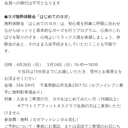
会員への移行は不可となります
◼︎ヨガ無料体験会「はじめてのヨガ」
無料体験会「はじめてのヨガ」は、初心者を対象に呼吸に合わせ
ながらゆっくりと基本的なポーズを行うプログラム。心身のこわ
ばりを取りのぞき、心地よいリラックス感を体感しましょう。体
験会のあと、そのまま入会手続きをしていただくことも可能で
す。
日時：4月26日（日）、5月24日（日）16:45〜18:00
※当日は15分前までにお越しいただき、受付とお着替えを
お済ませください
会場：SEA DAYS 千葉県館山市北条2307-52（セブンイレブン裏
手に無料駐車場あり）
対象：入会をご希望の方、ヨガをはじめてみたい方（18歳以上）
※アウトドアフィットネスクラブ会員の方はご参加いただ
けません
参加費：無料（ヨガマットレンタル含む）
ご予約について：事前にお電話、または店頭でご希望のお日にち