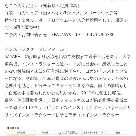
をご予約ください（先着順・定員20名）
服装：ヨガウェア（動きやすいTシャツ、スポーツウェア等）
持ち物：タオル、水（プログラム中の水分補給用として、店頭で
も100円で販売中）
ご予約・お問い合わせ：SEA DAYS TEL：0470-29-5380
インストラクタープロフィール：
SAYAKA 幼少時より水泳を始めて高校まで選手生活を送り、大学
卒業後、インストラクターの道へ。ヨガに出会い、経験したこと
のない解放感と未知の可能性に魅了され、ヨガのインストラクタ
ーになる。その後、出産と育児の経験から心身のメンテナンスの
必要性を感じ、ピラティスのライセンスを取得。館山の素晴らし
い自然の中で暮らしたいとの思いから、2013年に館山に移住。
資格：健康運動指導士／日本フィットネスヨガ協会指導者養成コ
ース修了／FTPマットピラティスインストラクター／バギーエクサ
サイズインストラクター／親子ピラティスインストラクター