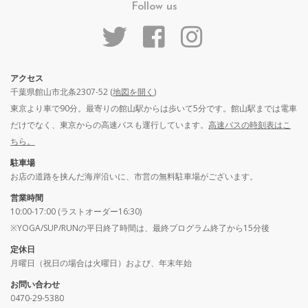
Follow us
アクセス
千葉県館山市北条2307-52 (
地図を開く
)
東京より車で90分。最寄りの館山駅からは歩いて5分です。館山駅までは電車
だけでなく、東京からの高速バスも運行しています。
高速バスの時刻表はこ
ちら。
駐車場
お店の道路を挟んだ海岸沿いに、市営の無料駐車場がございます。
営業時間
10:00-17:00 (ラストオーダー16:30)
※YOGA/SUP/RUNの平日終了時間は、最終プログラム終了から15分後
定休日
月曜日（祝日の場合は火曜日）および、年末年始
お問い合わせ
0470-29-5380