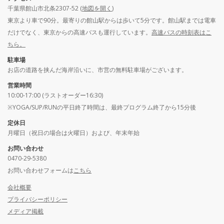
千葉県館山市北条2307-52 (
地図を開く
)
東京より車で90分。最寄りの館山駅からは歩いて5分です。館山駅までは電車
だけでなく、東京からの高速バスも運行しています。
高速バスの時刻表はこ
ちら。
駐車場
お店の道路を挟んだ海岸沿いに、市営の無料駐車場がございます。
営業時間
10:00-17:00 (ラストオーダー16:30)
※YOGA/SUP/RUNの平日終了時間は、最終プログラム終了から15分後
定休日
月曜日（祝日の場合は火曜日）および、年末年始
お問い合わせ
0470-29-5380
お問い合わせフォームは
こちら
会社概要
プライバシーポリシー
メディア掲載