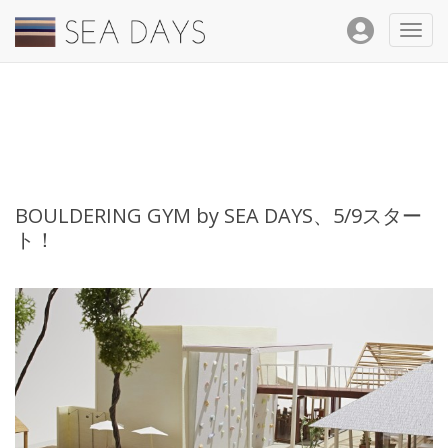
Toggl
navig
BOULDERING GYM by SEA DAYS、5/9スター
ト！