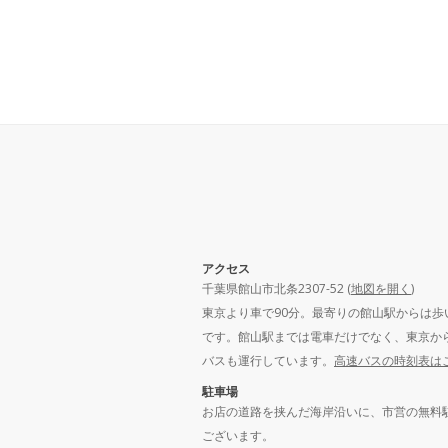
アクセス
千葉県館山市北条2307-52 (
地図を開く
)
東京より車で90分。最寄りの館山駅からは歩
です。館山駅までは電車だけでなく、東京か
バスも運行しています。
高速バスの時刻表は
駐車場
お店の道路を挟んだ海岸沿いに、市営の無料
ございます。