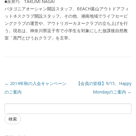
■永井巧 TAKUMI NAGAI
パタゴニアオーシャン開設スタッフ、BEACH葉山アウトドアフィ
ットネスクラブ開設スタッフ。その他、湘南地域でライフセービ
ングクラブの運営や、アウトリガーカヌークラブの立ち上げを行
う。現在は、神奈川県逗子市で小学生を対象にした放課後自然教
室「黒門とびうおクラブ」を主宰。
←
2014年秋の入会キャンペーン
【会員の皆様】9/15、Happy
のご案内
Mondayのご案内
→
検索