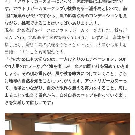
ん。
「アウトリガーカヌーにとって、房総半島は未開拓の地で
す。アウトリガーカヌークラブが複数ある三浦半島と比べて、南
北に海岸線が長いですから、風の影響や海のコンディションを見
ながら、挑戦できることはいっぱいありますよ！」
現在、北条海岸をベースにアウトリガーカヌーを楽しむ、我らが
SEA DAYS。北条海岸で経験を積んでいけば、いずれは、富津を目
指したり、房総半島の尖端をぐるっと回ったり、大島から館山を
目指す（！）ことも可能だそう。
「そのためにも大切なのは、一人ひとりのモチベーション。SUP
や1人用のカヌーなどで海を楽しみ、水との関わりを深めていきま
しょう。その積み重ねが、風や波を味方につけていくこと、さら
に地域の自然を知ることにつながります。アウトリガーカヌーっ
て、地域とつながり、自分の限界を超える努力をすること。海に
出ることで出合う景色から、自分自身のマップを作っていく楽し
さを実感して欲しいです」