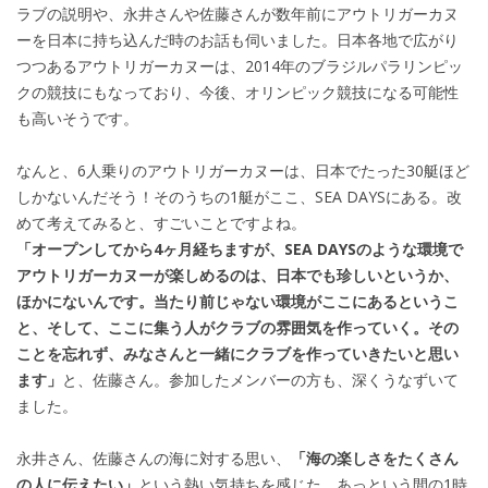
ラブの説明や、永井さんや佐藤さんが数年前にアウトリガーカヌ
ーを日本に持ち込んだ時のお話も伺いました。日本各地で広がり
つつあるアウトリガーカヌーは、2014年のブラジルパラリンピッ
クの競技にもなっており、今後、オリンピック競技になる可能性
も高いそうです。
なんと、6人乗りのアウトリガーカヌーは、日本でたった30艇ほど
しかないんだそう！そのうちの1艇がここ、SEA DAYSにある。改
めて考えてみると、すごいことですよね。
「オープンしてから4ヶ月経ちますが、SEA DAYSのような環境で
アウトリガーカヌーが楽しめるのは、日本でも珍しいというか、
ほかにないんです。当たり前じゃない環境がここにあるというこ
と、そして、ここに集う人がクラブの雰囲気を作っていく。その
ことを忘れず、みなさんと一緒にクラブを作っていきたいと思い
ます」
と、佐藤さん。参加したメンバーの方も、深くうなずいて
ました。
永井さん、佐藤さんの海に対する思い、
「海の楽しさをたくさん
の人に伝えたい」
という熱い気持ちを感じた、あっという間の1時