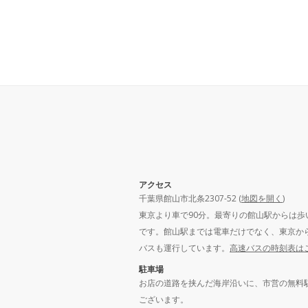
アクセス
千葉県館山市北条2307-52 (
地図を開く
)
東京より車で90分。最寄りの館山駅からは歩
です。館山駅までは電車だけでなく、東京か
バスも運行しています。
高速バスの時刻表は
駐車場
お店の道路を挟んだ海岸沿いに、市営の無料
ございます。