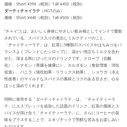
価格：Short ¥390（税別）Tall ¥450（税別）
ダーティチャイラテ
（HOTのみ）
価格：Short ¥440（税別）Tall ¥500（税別）
“チャイ”とは、おいしく身体にやさしい飲み物としてインドで愛飲
されている、スパイス入りの煮出しミルクティーのこと。
「チャイティーラテ」は、紅茶に5種類のスパイスやはちみつをバ
ランスよくブレンドしたシロップに、温かい泡立ちミルクを合わ
せた、深まる秋にぴったりのドリンクです。クローブ（抗酸
化）、シナモン（胃腸を健康に）、カルダモン（食欲増進・消化
促進）、バニラ（強壮効果・リラックス効果）、ショウガ（冷え
性改善）のマイルドなスパイスの風味とコクのある甘さが、心を
ほっと温めてくれます。
同時に発売する「ダーティチャイラテ」は、「チャイティーラ
テ」にエスプレッソを追加した話題のドリンク。紅茶の風味とス
パイスが溶け合う「チャイティーラテ」に、さらにコーヒーの旨
味をプラスすることで、エキゾチックで芳醇な苦みをお楽しみい
ただけます。