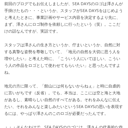
前回のブログでもお伝えしましたが、SEA DAYSのロゴは澤さんが
手掛けたもの・・・というか、スタッフがSEA DAYSをはじめよう
と考えたときに、事業計画やサービス内容を決定するより先に、
まず、澤さんにロゴ制作を依頼しに行ったという（笑）。ここだ
けの話なんですが、実話です。
スタッフは澤さんの生き方というか、佇まいというか、自然に対
する真摯な姿勢を尊敬していて、「地元の自然を大切に思う人を
増やしたい」と考えた時に、「こういう人にいてほしい、こうい
う人の作品をロゴとして使わせてもらいたい」と思ったんですよ
ね。
地元の方に限って、「館山には何もないからねぇ」と時に自虐的
に言いがちです（反省）。でも、本当は、ここには空と海と大地
があるし、素晴らしい自然のすべてがある。それをみんなに伝え
たい、それをみんなと楽しみたいというSEA DAYSの思いを表現す
るには、やっぱり澤さんのこのロゴが必要だったんです。
・・・そんなわけで、SEA DAYSのロゴには、澤さんの代表的な作