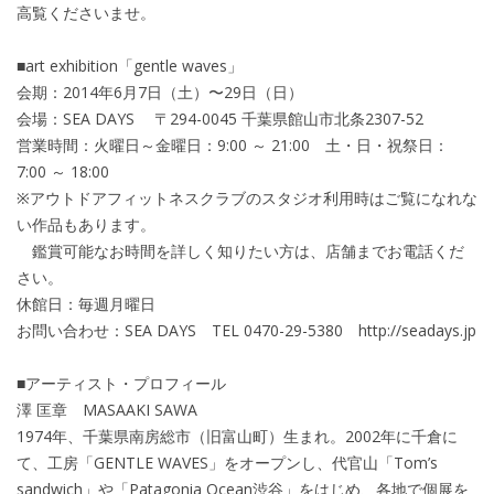
高覧くださいませ。
■art exhibition「gentle waves」
会期：2014年6月7日（土）〜29日（日）
会場：SEA DAYS 〒294-0045 千葉県館山市北条2307-52
営業時間：火曜日～金曜日：9:00 ～ 21:00 土・日・祝祭日：
7:00 ～ 18:00
※アウトドアフィットネスクラブのスタジオ利用時はご覧になれな
い作品もあります。
鑑賞可能なお時間を詳しく知りたい方は、店舗までお電話くだ
さい。
休館日：毎週月曜日
お問い合わせ：SEA DAYS TEL 0470-29-5380 http://seadays.jp
■アーティスト・プロフィール
澤 匡章 MASAAKI SAWA
1974年、千葉県南房総市（旧富山町）生まれ。2002年に千倉に
て、工房「GENTLE WAVES」をオープンし、代官山「Tom’s
sandwich」や「Patagonia Ocean渋谷」をはじめ、各地で個展を