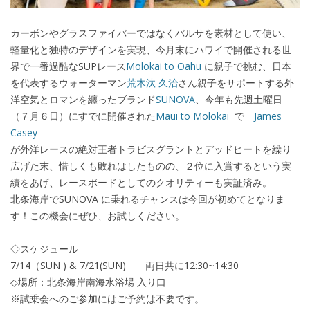
カーボンやグラスファイバーではなくバルサを素材として使い、
軽量化と独特のデザインを実現、今月末にハワイで開催される世
界で一番過酷なSUPレース
Molokai to Oahu
に親子で挑む、日本
を代表するウォーターマン
荒木汰 久治
さん親子をサポートする外
洋空気とロマンを纏ったブランド
SUNOVA
、今年も先週土曜日
（７月６日）にすでに開催された
Maui to Molokai
で
James
Casey
が外洋レースの絶対王者トラビスグラントとデッドヒートを繰り
広げた末、惜しくも敗れはしたものの、２位に入賞するという実
績をあげ、レースボードとしてのクオリティーも実証済み。
北条海岸でSUNOVA に乗れるチャンスは今回が初めてとなりま
す！この機会にぜひ、お試しください。
◇スケジュール
7/14（SUN ) & 7/21(SUN) 両日共に12:30~14:30
◇場所：北条海岸南海水浴場 入り口
※試乗会へのご参加にはご予約は不要です。