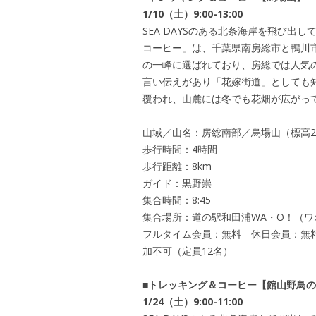
1/10（土）9:00-13:00
SEA DAYSのある北条海岸を飛び出
コーヒー」は、千葉県南房総市と鴨川
の一峰に選ばれており、房総では人気
言い伝えがあり「花嫁街道」としても
覆われ、山麓には冬でも花畑が広がっ
山域／山名：房総南部／烏場山（標高2
歩行時間：4時間
歩行距離：8km
ガイド：黒野崇
集合時間：8:45
集合場所：道の駅和田浦WA・O！（ワオ）
フルタイム会員：無料 休日会員：無料 
加不可（定員12名）
■トレッキング＆コーヒー【館山野鳥
1/24（土）9:00-11:00