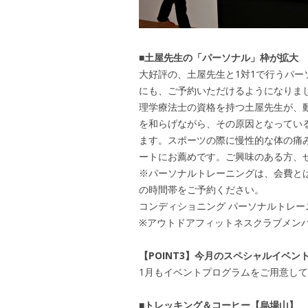
■土屋先生の「パーソナル」枠が拡大
大好評の、土屋先生と1対1で行うパーソナ
にも、ご予約いただけるようになりま
理学療法士の資格を持つ土屋先生が、
を和らげながら、その原因となってい
ます。スポーツの際に慢性的な体の痛
ートにお薦めです。ご興味のある方、
※パーソナルトレーニングは、会費と
の時間帯をご予約ください。
コンディショニング パーソナルトレーニン
※アウトドアフィットネスクラブメンバー
【POINT3】今月のスペシャルイベン
1月もイベントプログラムをご用意し
■トレッキング＆コーヒー【烏場山】