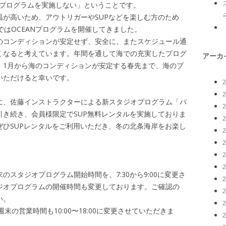
Nプログラムを実施しない」ということです。
が高いため、アウトリガーやSUPなどを楽しむ方のため
ではOCEANプログラムを開催してきました。
のコンディションが安定せず、安全に、またスケジュール通
くなると考えています。年間を通して海での充実したプログ
アーカ
、1月から海のコンディションが安定する春先まで、海のプ
いただけると幸いです。
に、佐藤インストラクターによる新スタジオプログラム「パ
き続き、会員様限定でSUP無料レンタルを実施しておりま
ひSUPレンタルをご利用いただき、冬の北条海岸をお楽し
スタジオプログラム開始時間を、7:30から9:00に変更さ
ジオプログラムの開催時間も変更しております。ご確認の
い。
Eの週末の営業時間も10:00〜18:00に変更させていただきま