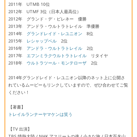
2011
年
UTMB 10
位
2012
年
UTMF 3
位（日本人最高位）
2012
年 グランド・デ・ピレネー 優勝
2013
年 アンドラ・ウルトラトレイル 準優勝
2014
年
グランドレイド・レユニオン
8
位
2015
年
レシャップベル
2
位
2016
年
アンドラ・ウルトラトレイル
2
位
2017
年
エフンミラクウルトラトレイル
リタイヤ
2018
年
ウルトラツール・モンテローザ
2
位
2014年グランドレイド・レユニオン以降のネット上に公開さ
れているムービーもリンクしていますので、ぜひ合わせてご覧
ください！
【著書】
トレイルランナーヤマケンは笑う
【TV 出演】
TBS 情熱大陸 / NHK アスリートの魂 / 小さな旅 / 日本百名山