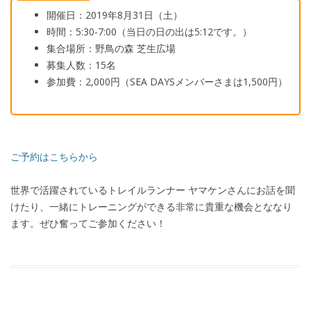
開催日：
2019
年
8
月
31
日（土）
時間：
5:30-7:00
（当日の日の出は
5:12
です。）
集合場所：野鳥の森 芝生広場
募集人数：
15
名
参加費：
2
,
000
円（
SEA DAYS
メンバーさまは
1
,
500
円）
ご予約はこちらから
世界で活躍されているトレイルランナー ヤマケンさんにお話を聞
けたり、一緒にトレーニングができる非常に貴重な機会とななり
ます。ぜひ奮ってご参加ください！