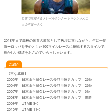
世界で活躍するトレイルランナー ヤマケンさんこ
と山本健一さん
2018
年まで高校の体育の教師として教壇に立ちながら、年に一度
ヨーロッパを中心とした
100
マイルレースに挑戦するスタイルで、
輝かしい成績をおさめていらっしゃいます。
ご紹介
【主な成績】
2005
年 日本山岳耐久レース長谷川恒男カップ
26
位
2004
年 日本山岳耐久レース長谷川恒男カップ
26
位
2007
年 日本山岳耐久レース長谷川恒男カップ
6
位
2008
年 日本山岳耐久レース長谷川恒男カップ 優勝
2009
年
UTMB 8
位
2010
年
UTMB 11
位