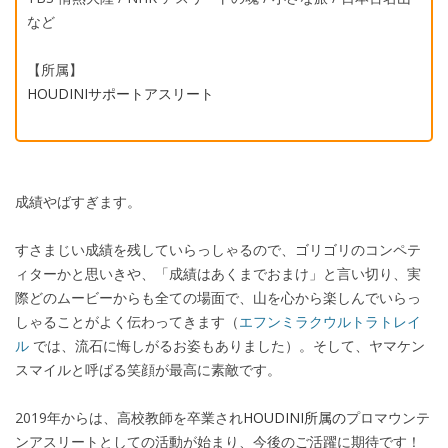
など
【所属】
HOUDINIサポートアスリート
成績やばすぎます。
すさまじい成績を残していらっしゃるので、ゴリゴリのコンペテ
ィターかと思いきや、「成績はあくまでおまけ」と言い切り、実
際どのムービーからも全ての場面で、山を心から楽しんでいらっ
しゃることがよく伝わってきます（
エフンミラクウルトラトレイ
ル
では、流石に悔しがるお姿もありました）。そして、ヤマケン
スマイルと呼ばる笑顔が最高に素敵です。
2019
年からは、高校教師を卒業され
HOUDINI所属の
プロマウンテ
ンアスリートとしての活動が始まり、今後のご活躍に期待です！