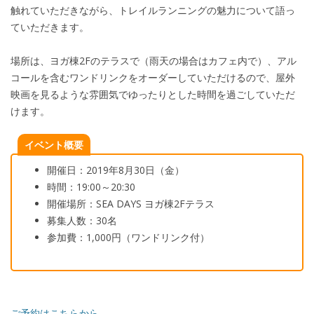
触れていただきながら、トレイルランニングの魅力について語っ
ていただきます。
場所は、ヨガ棟
2F
のテラスで（雨天の場合はカフェ内で）、アル
コールを含むワンドリンクをオーダーしていただけるので、屋外
映画を見るような雰囲気でゆったりとした時間を過ごしていただ
けます。
イベント概要
開催日：
2019
年
8
月
30
日（金）
時間：
19:00
～
20:30
開催場所：
SEA DAYS
ヨガ棟
2F
テラス
募集人数：
30
名
参加費：
1
,
000
円（ワンドリンク付）
ご予約はこちらから