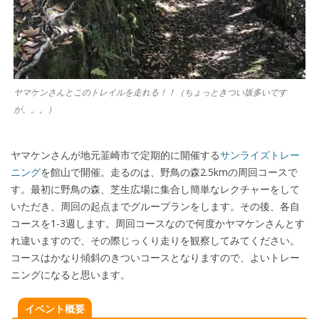
ヤマケンさんとこのトレイルを走れる！！（ちょっときつい坂多いです
が。。。）
ヤマケンさんが地元韮崎市で定期的に開催する
サンライズトレー
ニング
を館山で開催。走るのは、野鳥の森
2.5km
の周回コースで
す。最初に野鳥の森、芝生広場に集合し簡単なレクチャーをして
いただき、周回の起点までグループランをします。その後、各自
コースを
1-3
週します。周回コースなので何度かヤマケンさんとす
れ違いますので、その際じっくり走りを観察してみてください。
コースはかなり傾斜のきついコースとなりますので、よいトレー
ニングになると思います。
イベント概要