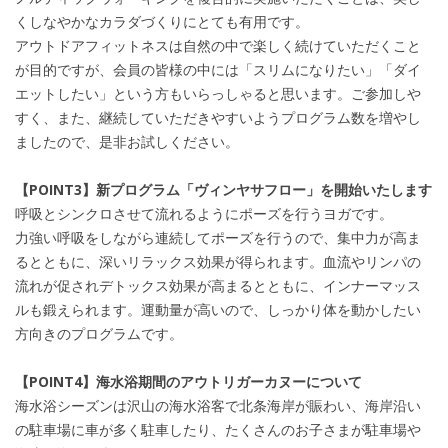
くしなやかなカラダづくりにとても有用です。
アウトドアフィットネスは自然の中で楽しく続けていただくこと
が目的ですが、会員の皆様の中には「スリムになりたい」「ダイ
エットしたい」という方もいらっしゃると思います。ご参加しや
すく、また、継続していただきやすいようプログラム数を増やし
ましたので、是非お試しください。
【POINT3】新プログラム「ヴィンヤサフロー」を開始いたします
呼吸とシンクロさせて流れるようにポーズを行うヨガです。
力強い呼吸をしながら連続してポーズを行うので、集中力が高ま
るとともに、深いリラックス効果が得られます。血流やリンパの
流れが促されデトックス効果が高まるとともに、インナーマッス
ルも鍛えられます。運動量が高いので、しっかり体を動かしたい
方向きのプログラムです。
【POINT4】海水浴期間のアウトリガーカヌーについて
海水浴シーズンは沢山の海水浴客で北条海岸が賑わい、海岸沿い
の駐車場に車が多く駐車したり、たくさんのお子さまが駐車場や