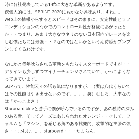
時に各社発表している14ftに大きな革新があるようです。
僕個人的には、SPRINT 2020にもかなり興味ありますね。。
web上の情報からするとスピードはそのままに、安定性能とラフ
コンディションのなかでのコントロール性が格段にあがったと
か・・つまり、あまり大きなウネリのない日本国内でレースを楽
しむ僕たちには最強・・？なのではないかという期待感がプンプ
ンしてくるわけです。
なにかと毎年唸らされる革新をもたらすスターボードですが・・
デザインも少しずつマイナーチェンジされていて、かっこよくな
ってきています。
SUPって、性能云々の話も気になりますが、（実は八代くらいで
はその性能は引き出せないのです。。。。笑）むしろ、大事なの
は「かっこよさ！」
Starboard blueと勝手に僕が呼んでいるのですが、あの独特の深み
のある青、そしてノーズにあしらわれたオレンジ・・そして、フ
ォルムも「マシン」を感じる角のある挑発的、攻撃的な主張の強
さ・・むむむ。。。starboard・・・たまらん。