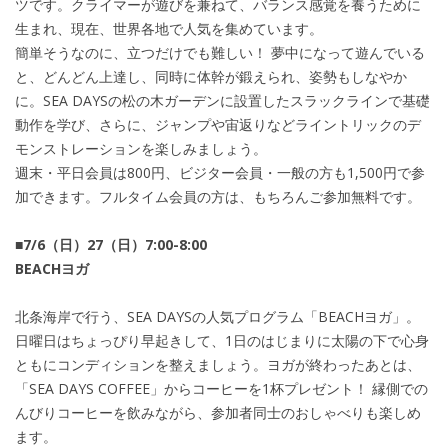
ツです。クライマーが遊びを兼ねて、バランス感覚を養うために
生まれ、現在、世界各地で人気を集めています。
簡単そうなのに、立つだけでも難しい！ 夢中になって遊んでいる
と、どんどん上達し、同時に体幹が鍛えられ、姿勢もしなやか
に。SEA DAYSの松の木ガーデンに設置したスラックラインで基礎
動作を学び、さらに、ジャンプや宙返りなどライントリックのデ
モンストレーションを楽しみましょう。
週末・平日会員は800円、ビジター会員・一般の方も1,500円で参
加できます。フルタイム会員の方は、もちろんご参加無料です。
■7/6（日）27（日）7:00-8:00
BEACHヨガ
北条海岸で行う、SEA DAYSの人気プログラム「BEACHヨガ」。
日曜日はちょっぴり早起きして、1日のはじまりに太陽の下で心身
ともにコンディションを整えましょう。ヨガが終わったあとは、
「SEA DAYS COFFEE」からコーヒーを1杯プレゼント！ 縁側での
んびりコーヒーを飲みながら、参加者同士のおしゃべりも楽しめ
ます。