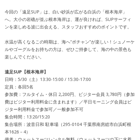
今回の「遠足SUP」は、白い砂浜が広がる白浜の「根本海岸」
へ。大小の岩礁が並ぶ根本海岸は、運が良ければ、SUPサーフィ
ンを楽しめる波に出会える、スタッフおすすめのポイントです。
水温が高くなるこの時期は、海へ“ポチャン”が楽しい！シュノーケ
ルやゴーグルをお持ちの方は、ぜひご持参して、海の中の景色も
楽しんでください。
遠足SUP【根本海岸】
日時：5/30（土）13:30-15:00 / 15:30-17:00
定員：各回5名
参加費：フルタイム・休日 2,200円、ビジター会員 3,780円（参加
費はビジター利用料金に含まれます）／平日モーニング会員はビ
ジター利用料金で参加可／一般参加不可
集合時間：13:20/15:20
集合場所：波音日和 駐車場（295-0104 千葉県南房総市白浜町根
本1626－4）
備考：ウェットスーツレンタル無料（ウェットスーツの下に水着