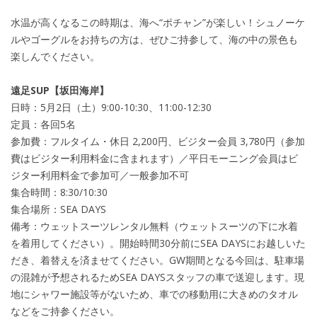
水温が高くなるこの時期は、海へ“ポチャン”が楽しい！シュノーケ
ルやゴーグルをお持ちの方は、ぜひご持参して、海の中の景色も
楽しんでください。
遠足SUP【坂田海岸】
日時：5月2日（土）9:00-10:30、11:00-12:30
定員：各回5名
参加費：フルタイム・休日 2,200円、ビジター会員 3,780円（参加
費はビジター利用料金に含まれます）／平日モーニング会員はビ
ジター利用料金で参加可／一般参加不可
集合時間：8:30/10:30
集合場所：SEA DAYS
備考：ウェットスーツレンタル無料（ウェットスーツの下に水着
を着用してください）。開始時間30分前にSEA DAYSにお越しいた
だき、着替えを済ませてください。GW期間となる今回は、駐車場
の混雑が予想されるためSEA DAYSスタッフの車で送迎します。現
地にシャワー施設等がないため、車での移動用に大きめのタオル
などをご持参ください。