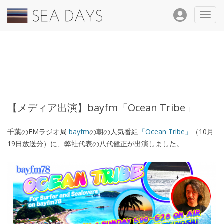
Toggl
navig
【メディア出演】bayfm「Ocean Tribe」
千葉のFMラジオ局
bayfm
の朝の人気番組
「Ocean Tribe」
（10月
19日放送分）に、弊社代表の八代健正が出演しました。