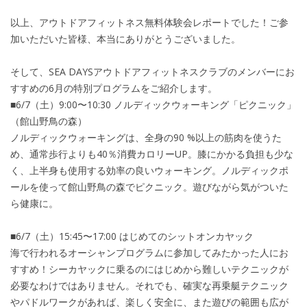
以上、アウトドアフィットネス無料体験会レポートでした！ご参
加いただいた皆様、本当にありがとうございました。
そして、SEA DAYSアウトドアフィットネスクラブのメンバーにお
すすめの6月の特別プログラムをご紹介します。
■6/7（土）9:00〜10:30 ノルディックウォーキング「ピクニック」
（館山野鳥の森）
ノルディックウォーキングは、全身の90 %以上の筋肉を使うた
め、通常歩行よりも40％消費カロリーUP。膝にかかる負担も少な
く、上半身も使用する効率の良いウォーキング。ノルディックポ
ールを使って館山野鳥の森でピクニック。遊びながら気がついた
ら健康に。
■6/7（土）15:45〜17:00 はじめてのシットオンカヤック
海で行われるオーシャンプログラムに参加してみたかった人にお
すすめ！シーカヤックに乗るのにはじめから難しいテクニックが
必要なわけではありません。それでも、確実な再乗艇テクニック
やパドルワークがあれば、楽しく安全に、また遊びの範囲も広が