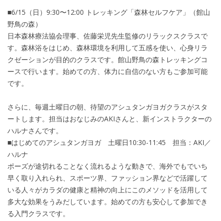
■6/15（日）9:30〜12:00 トレッキング「森林セルフケア」（館山
野鳥の森）
日本森林療法協会理事、佐藤栄児先生監修のリラックスクラスで
す。森林浴をはじめ、森林環境を利用して五感を使い、心身リラ
クゼーションが目的のクラスです。館山野鳥の森トレッキングコ
ースで行います。始めての方、体力に自信のない方もご参加可能
です。
さらに、毎週土曜日の朝、待望のアシュタンガヨガクラスがスタ
ートします。担当はおなじみのAKIさんと、新インストラクターの
ハルナさんです。
■はじめてのアシュタンガヨガ 土曜日10:30-11:45 担当：AKI／
ハルナ
ポーズが途切れることなく流れるような動きで、海外でもでいち
早く取り入れられ、スポーツ界、ファッション界などで活躍して
いる人々がカラダの健康と精神の向上にこのメソッドを活用して
多大な効果をうみだしています。始めての方も安心して参加でき
る入門クラスです。