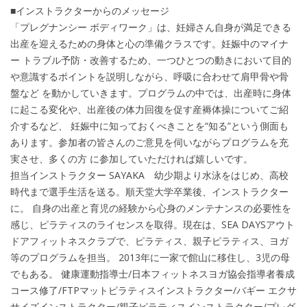
■インストラクターからのメッセージ
「プレグナンシー ボディワーク」は、妊婦さん自身が満足できる
出産を迎えるための身体と心の準備クラスです。妊娠中のマイナ
ー トラブル予防・改善するため、一つひとつの動きにおいて目的
や意識するポイントを説明しながら、呼吸に合わせて肩甲骨や骨
盤など を動かしていきます。プログラムの中では、出産時に身体
に起こる変化や、出産後の体力回復を促す産褥体操についてご紹
介するなど、 妊娠中に知っておくべきことを“知る”という側面も
あります。参加者の皆さんのご意見を伺いながらプログラムを充
実させ、多くの方 に参加していただければ嬉しいです。
担当インストラクター SAYAKA 幼少期より水泳をはじめ、高校
時代まで選手生活を送る。順天堂大学卒業後、インストラクター
に。 自身の出産と育児の経験から心身のメンテナンスの必要性を
感じ、ピラティスのライセンスを取得。現在は、SEA DAYSアウト
ドアフィットネスクラブで、ピラティス、親子ピラティス、ヨガ
等のプログラムを担当。 2013年に一家で館山に移住し、3児の母
でもある。 健康運動指導士/日本フィットネスヨガ協会指導者養成
コース修了/FTPマットピラティスインストラクター/バギー エクサ
サイズインストラクター/親子ピラティスインストラクター/プレグ