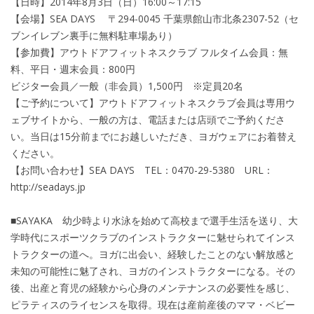
【日時】2014年8月3日（日）16:00～17:15
【会場】SEA DAYS 〒294-0045 千葉県館山市北条2307-52（セ
ブンイレブン裏手に無料駐車場あり）
【参加費】アウトドアフィットネスクラブ フルタイム会員：無
料、平日・週末会員：800円
ビジター会員／一般（非会員）1,500円 ※定員20名
【ご予約について】アウトドアフィットネスクラブ会員は専用ウ
ェブサイトから、一般の方は、電話または店頭でご予約くださ
い。当日は15分前までにお越しいただき、ヨガウェアにお着替え
ください。
【お問い合わせ】SEA DAYS TEL：0470-29-5380 URL：
http://seadays.jp
■SAYAKA 幼少時より水泳を始めて高校まで選手生活を送り、大
学時代にスポーツクラブのインストラクターに魅せられてインス
トラクターの道へ。ヨガに出会い、経験したことのない解放感と
未知の可能性に魅了され、ヨガのインストラクターになる。その
後、出産と育児の経験から心身のメンテナンスの必要性を感じ、
ピラティスのライセンスを取得。現在は産前産後のママ・ベビー