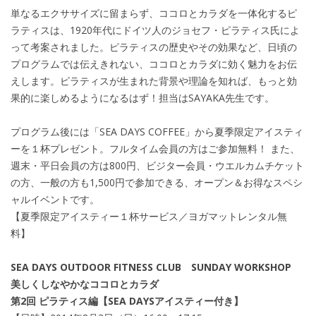
単なるエクササイズに留まらず、ココロとカラダを一体化するピ
ラティスは、1920年代にドイツ人のジョセフ・ピラティス氏によ
って考案されました。ピラティスの歴史やその効果など、日頃の
プログラムでは伝えきれない、ココロとカラダに効く魅力をお伝
えします。ピラティスが生まれた背景や理論を知れば、もっと効
果的に楽しめるようになるはず！担当はSAYAKA先生です。
プログラム後には「SEA DAYS COFFEE」から夏季限定アイスティ
ーを１杯プレゼント。フルタイム会員の方はご参加無料！ また、
週末・平日会員の方は800円、ビジター会員・ウエルカムチケット
の方、一般の方も1,500円で参加できる、オープン＆お得なスペシ
ャルイベントです。
【夏季限定アイスティー１杯サービス／ヨガマットレンタル無
料】
SEA DAYS OUTDOOR FITNESS CLUB SUNDAY WORKSHOP
美しくしなやかなココロとカラダ
第2回 ピラティス編【SEA DAYSアイスティー付き】