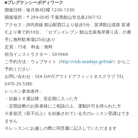
■プレグナンシーボディワーク
開催日時：毎月第4日曜 12:00-13:00
開催場所：〒294-0045 千葉県館山市北条2307-52
アクセス：JR内房線 館山駅西口より徒歩5分、富津館山道路 富浦
ICより車で約10分。「セブンイレブン 館山北条海岸通り店」の裏
手に無料駐車場(25台)あり
定員：15名 料金：無料
担当インストラクター：SAYAKA
ご予約方法：ウェブサイト（
http://club.seadays.jp/trial/
）からご
予約ください
お問い合わせ：SEA DAYSアウトドアフィットネスクラブ TEL
0470-29-5380
レッスン参加条件：
・妊娠１６週以降、安定期に入った方
・定期診断のお医者様にご相談の上、運動許可を得られた方
※多胎児（双子以上）を妊娠されている方のレッスン受講はでき
ません
※レッスンにお越しの際に同意書に記入していただきます