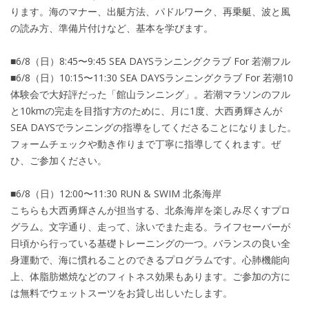
ります。海のマナー、出艇方法、パドルワーク、再乗艇、波と風
の読み方、準備片付けなど、基本を学びます。
■6/8（日）8:45〜9:45 SEA DAYSランニングクラブ For 若潮フル
■6/8（日）10:15〜11:30 SEA DAYSランニングクラブ For 若潮10
体験会で大好評だった「館山ランニング」。若潮マラソンのフル
と10kmの完走を目指す方のために、月に1度、大西勇輝さんが
SEA DAYSでランニングの指導をしてくださることになりました。
フォームチェックや動き作りまで丁寧に指導してくれます。ぜ
ひ、ご参加ください。
■6/8（日）12:00〜11:30 RUN & SWIM 北条海岸
こちらも大西勇輝さんが担当する、北条海岸を楽しみ尽くすプロ
グラム。文字通り、走って、泳いでまた走る。ライフセーバーが
日頃から行っている基礎トレーニングの一つ。バランスの良い全
身運動で、海に慣れることのできるプログラムです。心肺機能向
上、体脂肪燃焼などのフィトネス効果もあります。ご参加の方に
は無料でウェットスーツをお貸し出しいたします。