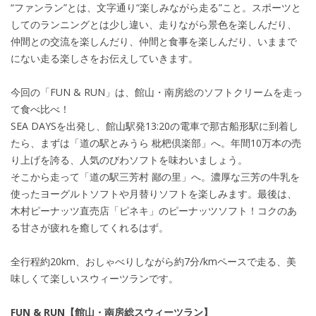
“ファンラン”とは、文字通り“楽しみながら走る”こと。スポーツと
してのランニングとは少し違い、走りながら景色を楽しんだり、
仲間との交流を楽しんだり、仲間と食事を楽しんだり、いままで
にない走る楽しさをお伝えしていきます。
今回の「FUN & RUN」は、館山・南房総のソフトクリームを走っ
て食べ比べ！
SEA DAYSを出発し、館山駅発13:20の電車で那古船形駅に到着し
たら、まずは「道の駅とみうら 枇杷倶楽部」へ。年間10万本の売
り上げを誇る、人気のびわソフトを味わいましょう。
そこから走って「道の駅三芳村 鄙の里」へ。濃厚な三芳の牛乳を
使ったヨーグルトソフトや月替りソフトを楽しみます。最後は、
木村ピーナッツ直売店「ピネキ」のピーナッツソフト！コクのあ
る甘さが疲れを癒してくれるはず。
全行程約20km、おしゃべりしながら約7分/kmペースで走る、美
味しくて楽しいスウィーツランです。
FUN & RUN【館山・南房総スウィーツラン】