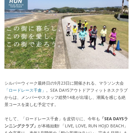
シルバーウィーク最終日の9月23日に開催される、マラソン大会
「ロードレース千倉」
。SEA DAYSアウトドアフィットネスクラブ
からは、メンバーやスタッフ総勢14名が出場し、潮風を感じる絶
景コースを楽しむ予定です。
そして、「ロードレース千倉」を皮切りに、今年も
「SEA DAYSラ
ンニングクラブ」
が本格始動! 「LIVE, LOVE, RUN HOJO BEACH」
を合言葉に、来年1月開催の「館山若潮マラソン」完走を目指しま