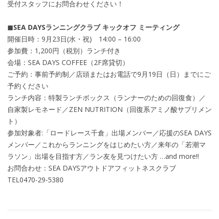
受付スタッフにお問合わせください！
◼︎SEA DAYSランニングクラブ キックオフ ミーティング
開催日時：9月23日(水・祝) 14:00 – 16:00
参加費：1,200円（税別）ランチ付き
会場：SEA DAYS COFFEE（2F席貸切）
ご予約：事前予約制／店頭またはお電話で9月19日（日）までにご
予約ください
ランチ内容：特製ランチボックス（ランナーのための回復食）／
自家製レモネード／ZEN NUTRITION（回復系アミノ酸サプリメン
ト）
参加対象者:「ロードレース千倉」出場メンバー／応援のSEA DAYS
メンバー／これからランニングをはじめたい方／来年の「若潮マ
ラソン」出場を目指す方／ラン友を見つけたい方 …and more!!
お問合わせ：SEA DAYSアウトドアフィットネスクラブ
TEL0470-29-5380