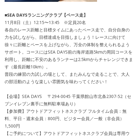
■SEA DAYSランニングクラブ【ペース走】
11月8日（土）12:15〜13:45 ※定員20名
各自のレース距離と目標タイムにあったペース走で、自分自身の
力を試しながら、目標達成を目指しましょう！レースに向けて
徐々に距離とペースを上げながら、万全の体制を整えられるよう
サポート。コースにはSEA DAYS前の海岸道路5kmの周回コースを
利用し、距離に不安のあるランナーは2.5kmからチャレンジできま
す（最長距離10km）。
普段の練習の力試しの場として、またみんなで走ることで、大人
の部活動のような楽しい雰囲気を味わってください！
【会場】SEA DAYS 〒294-0045 千葉県館山市北条2307-52（セ
ブンイレブン裏手に無料駐車場あり）
【参加費】アウトドアフィットネスクラブ フルタイム会員：無
料、平日・週末会員：800円、ビジター会員／一般（非会員）
1,500円
【ご予約について】アウトドアフィットネスクラブ会員は専用ウ