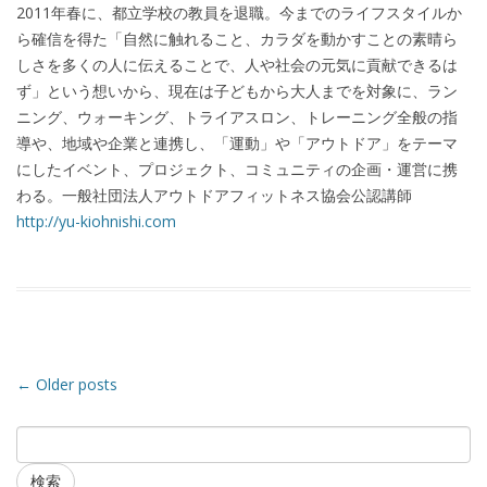
2011年春に、都立学校の教員を退職。今までのライフスタイルか
ら確信を得た「自然に触れること、カラダを動かすことの素晴ら
しさを多くの人に伝えることで、人や社会の元気に貢献できるは
ず」という想いから、現在は子どもから大人までを対象に、ラン
ニング、ウォーキング、トライアスロン、トレーニング全般の指
導や、地域や企業と連携し、「運動」や「アウトドア」をテーマ
にしたイベント、プロジェクト、コミュニティの企画・運営に携
わる。一般社団法人アウトドアフィットネス協会公認講師
http://yu-kiohnishi.com
Post navigation
←
Older posts
検索